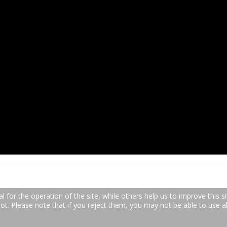
for the operation of the site, while others help us to improve this si
. Please note that if you reject them, you may not be able to use all 