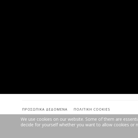
ΠΡΟΣΩΠΙΚΆ ΔΕΔΟΜΈΝΑ
ΠΟΛΙΤΙΚΉ COOKIES
We use cookies on our website. Some of them are essential 
decide for yourself whether you want to allow cookies or not