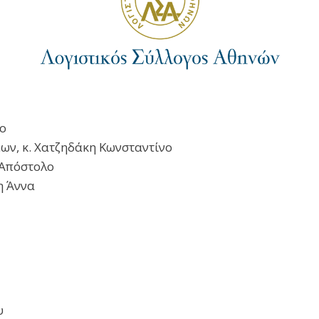
το
ων, κ. Χατζηδάκη Κωνσταντίνο
 Απόστολο
η Άννα
υ