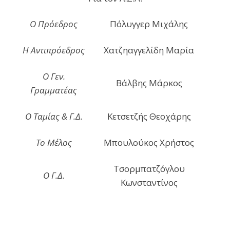
Ο Πρόεδρος
Πόλυγγερ Μιχάλης
Η Αντιπρόεδρος
Χατζηαγγελίδη Μαρία
Ο Γεν.
Βάλβης Μάρκος
Γραμματέας
Ο Ταμίας & Γ.Δ.
Κετσετζής Θεοχάρης
Το Μέλος
Μπουλούκος Χρήστος
Τσορμπατζόγλου
Ο Γ.Δ.
Κωνσταντίνος