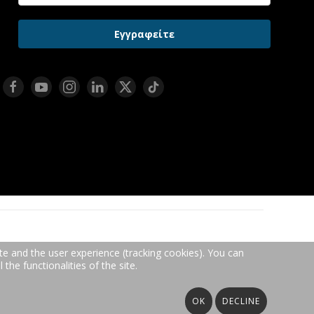
Εγγραφείτε
te and the user experience (tracking cookies). You can
the functionalities of the site.
OK
DECLINE