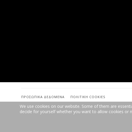
ΠΡΟΣΩΠΙΚΆ ΔΕΔΟΜΈΝΑ
ΠΟΛΙΤΙΚΉ COOKIES
We use cookies on our website. Some of them are essential 
decide for yourself whether you want to allow cookies or not