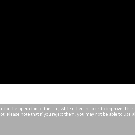
for the operation of the site, while others help us to improve this si
. Please note that if you reject them, you may not be able to use all 