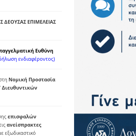
 ΔΕΟΥΣΑΣ ΕΠΙΜΕΛΕΙΑΣ
παγγελματική Ευθύνη
κδήλωση ενδιαφέροντος)
 στη
Νομική Προστασία
/ Διευθυντικών
σης
επισφαλών
τις
ανείσπρακτες
 με εξωδικαστικό