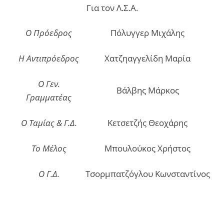
Για τον Λ.Σ.Α.
Ο Πρόεδρος
Πόλυγγερ Μιχάλης
Η Αντιπρόεδρος
Χατζηαγγελίδη Μαρία
Ο Γεν.
Βάλβης Μάρκος
Γραμματέας
Ο Ταμίας & Γ.Δ.
Κετσετζής Θεοχάρης
Το Μέλος
Μπουλούκος Χρήστος
Ο Γ.Δ.
Τσορμπατζόγλου Κωνσταντίνος