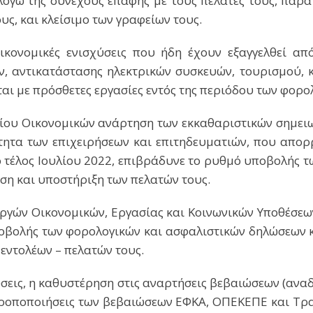
 λόγω της συνεχούς επαφής με τους πελάτες τους, παρ
ς, και κλείσιμο των γραφείων τους.
οικονομικές ενισχύσεις που ήδη έχουν εξαγγελθεί α
 αντικατάστασης ηλεκτρικών συσκευών, τουρισμού, κ.ά
αι με πρόσθετες εργασίες εντός της περιόδου των φορ
γείου Οικονομικών ανάρτηση των εκκαθαριστικών σημει
ότητα των επιχειρήσεων και επιτηδευματιών, που απορ
 τέλος Ιουλίου 2022, επιβράδυνε το ρυθμό υποβολής τω
ση και υποστήριξη των πελατών τους.
ουργών Οικονομικών, Εργασίας και Κοινωνικών Υποθέσεω
οβολής των φορολογικών και ασφαλιστικών δηλώσεων κ
εντολέων – πελατών τους.
εύσεις, η καθυστέρηση στις αναρτήσεις βεβαιώσεων (αν
οποποιήσεις των βεβαιώσεων ΕΦΚΑ, ΟΠΕΚΕΠΕ και Τραπ