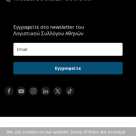
Εγγραφείτε στο newsletter του
Λογιστικού Συλλόγου Αθηνών
Εγγραφείτε
We use cookies on our website. Some of them are essential
ΠΡΟΣΩΠΙΚΆ ΔΕΔΟΜΈΝΑ
ΠΟΛΙΤΙΚΉ COOKIES