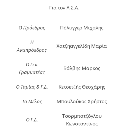
Για τον Λ.Σ.Α.
Ο Πρόεδρος
Πόλυγγερ Μιχάλης
Η
Χατζηαγγελίδη Μαρία
Αντιπρόεδρος
Ο Γεν.
Βάλβης Μάρκος
Γραμματέας
Ο Ταμίας & Γ.Δ.
Κετσετζής Θεοχάρης
Το Μέλος
Μπουλούκος Χρήστος
Τσορμπατζόγλου
Ο Γ.Δ.
Κωνσταντίνος