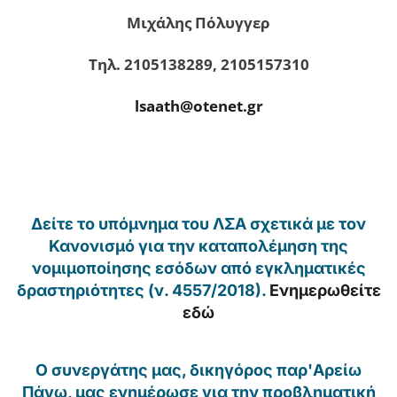
Μιχάλης Πόλυγγερ
Τηλ. 2105138289, 2105157310
lsaath@otenet.gr
Δείτε το υπόμνημα του ΛΣΑ σχετικά με τον
Κανονισμό για την καταπολέμηση της
νομιμοποίησης εσόδων από εγκληματικές
δραστηριότητες (ν. 4557/2018).
Ενημερωθείτε
εδώ
Ο συνεργάτης μας, δικηγόρος παρ'Αρείω
Πάγω, μας ενημέρωσε για την προβληματική