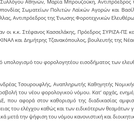
ύ Συλλόγου Αθηνών, Μαρία Μπρουζούκη, Αντιπρόεδρος 
πονδίας Σωματείων Πολιτών Λαϊκών Αγορών και Βασίλε
λας, Αντιπρόεδρος της Ένωσης Φοροτεχνικών Ελευθέρω
αν οι κ.κ. Στέφανος Κασσελάκης, Πρόεδρος ΣΥΡΙΖΑ-ΠΣ κα
ΙΝΑΛ και Δημήτρης Τζανακόπουλος, βουλευτής της Νέας
κτό υπολογισμό του φορολογητέου εισοδήματος των ελευ
νδρέας Τσουρουφλής, Αναπληρωτής Καθηγητής Νομικής 
ροσβολή του νέου φορολογικού νόμου. Κατ’ αρχάς, ενημ
ΔΕ, που αφορά στον καθορισμό της διαδικασίας αμφισ
ειας του ελέγχου καθώς και των ειδικότερων θεαμάτων γι
ικά μετά την ψήφιση του νόμου κανονιστική και διοικητ