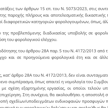
ιατάξεις των άρθρων 15 επ. του Ν. 5073/2023, στις συν
της παροχής πλήρους και αποτελεσματικής δικαστικής π
ί διαφορετικών κατηγοριών φορολογουμένων, όπως, άλλωστ
 της προβλεπόμενης διαδικασίας υποβολής σε φορολογ
φύση του φορολογικού ελέγχου.
δότησης του άρθρου 28Α παρ. 5 του Ν. 4172/2013 από τη
λεγχο και σε προηγούμενα φορολογικά έτη και σε άλλ
, κατ’ άρθρο 28Α του Ν. 4172/2013, δεν είναι συνταγματ
ενο συμπέρασμα, όπως απαιτεί η νομολογία του Συμβουλ
ε σχέση εξαρτημένης εργασίας, οι οποίοι τελούν υπό
επιχείρηση. Στη συνέχεια, θα ακολουθήσει η αποστολή σ
τροπή σχεδίων/υποδειγμάτων ενδικοφανών προσφυγών π
αθαριστικά των φορολογικών δηλώσεων και ακολούθως θ