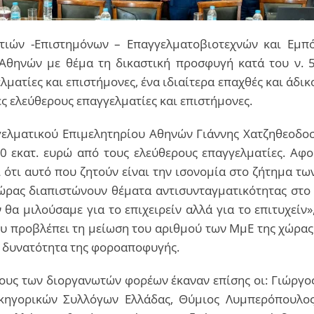
τιών -Επιστημόνων – Επαγγελματοβιοτεχνών και Εμπ
Αθηνών με θέμα τη δικαστική προσφυγή κατά του ν. 5
ατίες και επιστήμονες, ένα ιδιαίτερα επαχθές και άδικο
ς ελεύθερους επαγγελματίες και επιστήμονες.
ελματικού Επιμελητηρίου Αθηνών Γιάννης Χατζηθεοδοσί
0 εκατ. ευρώ από τους ελεύθερους επαγγελματίες. Αφού
 ότι αυτό που ζητούν είναι την ισονομία στο ζήτημα τ
ώρας διαπιστώνουν θέματα αντισυνταγματικότητας στο
 θα μιλούσαμε για το επιχειρείν αλλά για το επιτυχείν
 προβλέπει τη μείωση του αριθμού των ΜμΕ της χώρας. 
η δυνατότητα της φοροαποφυγής.
ρους των διοργανωτών φορέων έκαναν επίσης οι: Γιώργ
κηγορικών Συλλόγων Ελλάδας, Θύμιος Λυμπερόπουλος,