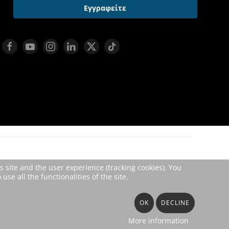
Εγγραφείτε
s site and the user experience (tracking cookies). You
se all the functionalities of the site.
OK
DECLINE
More information