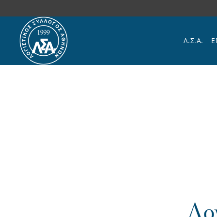
Skip to main content
Λ.Σ.Α.
Ε