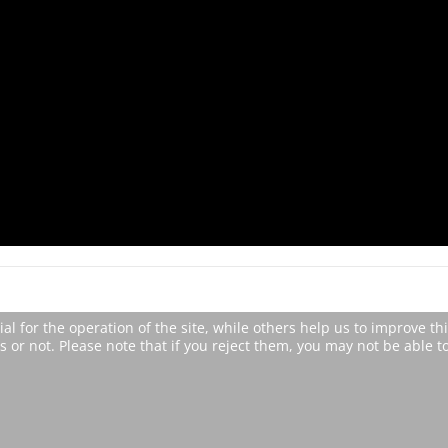
 for the operation of the site, while others help us to improve thi
or not. Please note that if you reject them, you may not be able to u