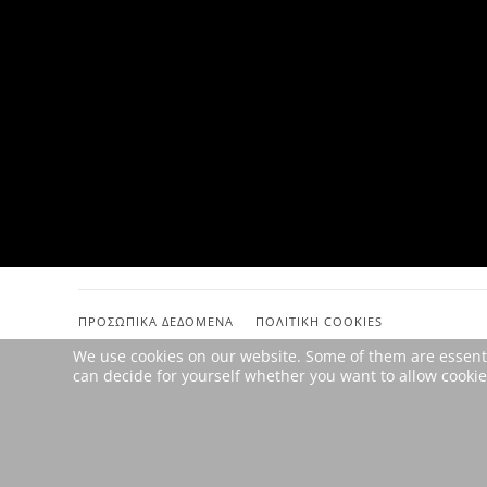
ΠΡΟΣΩΠΙΚΆ ΔΕΔΟΜΈΝΑ
ΠΟΛΙΤΙΚΉ COOKIES
We use cookies on our website. Some of them are essential
can decide for yourself whether you want to allow cookies 