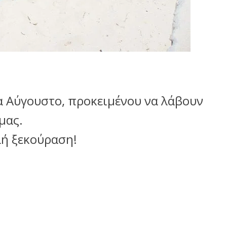
να Αύγουστο, προκειμένου να λάβουν
μας.
λή ξεκούραση!