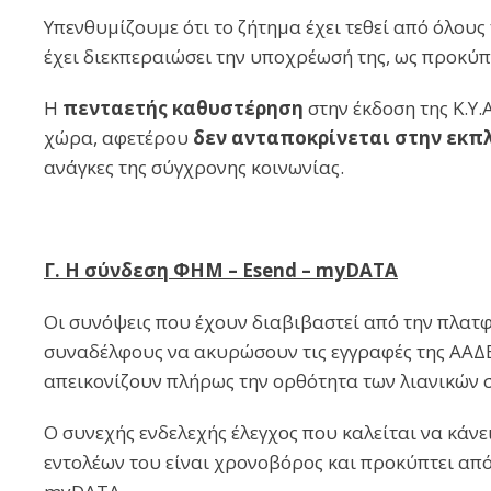
Υπενθυμίζουμε ότι το ζήτημα έχει τεθεί από όλους 
έχει διεκπεραιώσει την υποχρέωσή της, ως προκύπτ
Η
πενταετής καθυστέρηση
στην έκδοση της Κ.Υ.
χώρα, αφετέρου
δεν
ανταποκρίνεται στ
ην εκπ
ανάγκες της σύγχρονης κοινωνίας.
Γ
. H
σύνδεση
ΦΗΜ
– Esend – myDATA
Οι συνόψεις που έχουν διαβιβαστεί από την πλα
συναδέλφους να ακυρώσουν τις εγγραφές της ΑΑΔΕ 
απεικονίζουν πλήρως την ορθότητα των λιανικών 
Ο συνεχής ενδελεχής έλεγχος που καλείται να κάν
εντολέων του είναι χρονοβόρος και προκύπτει απ