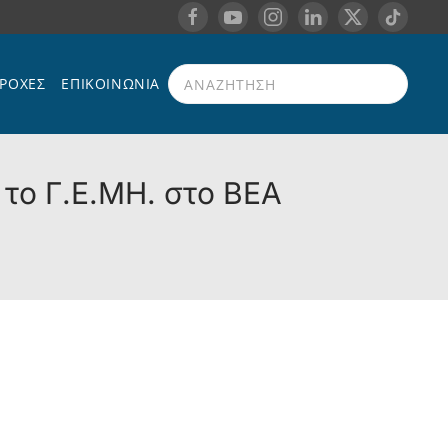
ΡΟΧΈΣ
ΕΠΙΚΟΙΝΩΝΊΑ
Type 2 or more characters for results.
 το Γ.Ε.ΜΗ. στο ΒΕΑ