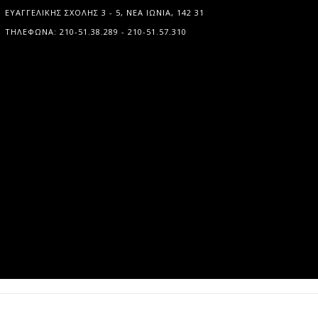
ΕΥΑΓΓΕΛΙΚΉΣ ΣΧΟΛΉΣ 3 - 5, ΝΈΑ ΙΩΝΊΑ, 142 31
ΤΗΛΈΦΩΝΑ: 210-51.38.289 - 210-51.57.310