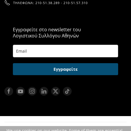
ΤΗΛΈΦΩΝΑ: 210-51.38.289 - 210-51.57.310
Εγγραφείτε στο newsletter του
Λογιστικού Συλλόγου Αθηνών
Εγγραφείτε
We use cookies on our website. Some of them are essential
ΠΡΟΣΩΠΙΚΆ ΔΕΔΟΜΈΝΑ
ΠΟΛΙΤΙΚΉ COOKIES