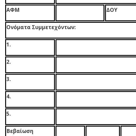
ΑΦΜ
ΔΟΥ
Ονόματα Συμμετεχόντων:
1.
2.
3.
4.
5.
Βεβαίωση