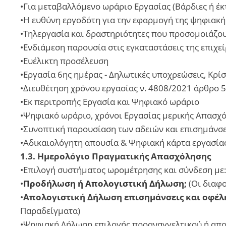
•Για μεταβαλλόμενο ωράριο Εργασίας (Βάρδιες ή έ
•Η ευθύνη εργοδότη για την εφαρμογή της ψηφιακή
•Τηλεργασία και δραστηριότητες που προσομοιάζου
•Ενδιάμεση παρουσία στις εγκαταστάσεις της επιχε
•Ευέλικτη προσέλευση
•Εργασία 6ης ημέρας - Δηλωτικές υποχρεώσεις, Κρί
•Διευθέτηση χρόνου εργασίας ν. 4808/2021 άρθρο 
•Εκ περιτροπής Εργασία και Ψηφιακό ωράριο
•Ψηφιακό ωράριο, χρόνοι Εργασίας μερικής Απασχ
•Συνοπτική παρουσίαση των αδειών και επισημάνσε
•Αδικαιολόγητη απουσία & Ψηφιακή κάρτα εργασία
1.3. Ημερολόγιο Πραγματικής Απασχόλησης
•Επιλογή συστήματος ωρομέτρησης και σύνδεση με:
•
Προδήλωση ή Απολογιστική Δήλωση;
(Οι διαφο
•
Απολογιστική Δήλωση επισημάνσεις και οφέλ
Παραδείγματα)
•Ψηφιακή Δήλωση επιλογής προαναγγελτικού ή απο