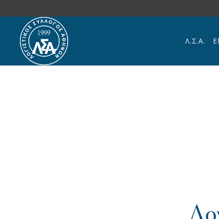
Skip to main content
Λ.Σ.Α.
Ε