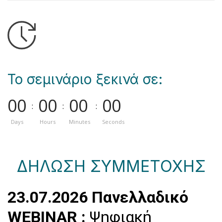
Το σεμινάριο ξεκινά σε:
0
0
0
0
0
0
0
0
:
:
:
Days
Hours
Minutes
Seconds
ΔΗΛΩΣΗ ΣΥΜΜΕΤΟΧΗΣ