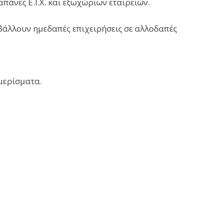
άνες Ε.Ι.Χ. και εξωχώριων εταιρειών.
βάλλουν ημεδαπές επιχειρήσεις σε αλλοδαπές
μερίσματα.