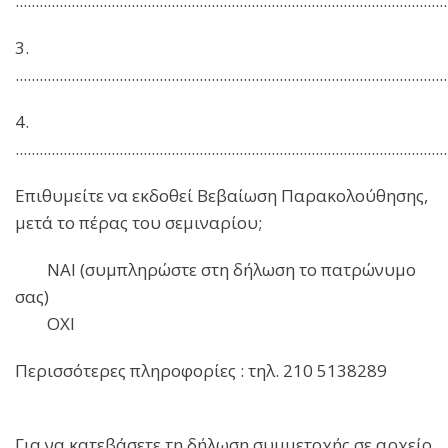
............................................................................................................
3.
............................................................................................................
4.
............................................................................................................
Επιθυμείτε να εκδοθεί Βεβαίωση Παρακολούθησης,
μετά το πέρας του σεμιναρίου;
ΝΑΙ (συμπληρώστε στη δήλωση το πατρώνυμο
σας)
ΟΧΙ
Περισσότερες πληροφορίες : τηλ. 210 5138289
Για να κατεβάσετε τη δήλωση συμμετοχής σε αρχείο