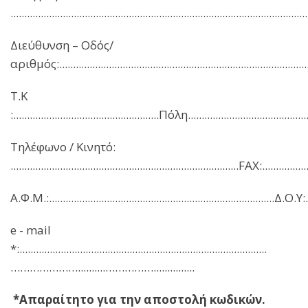
............................................................................................................
Διεύθυνση – Οδός/
αριθμός:............................................................................................
Τ.Κ
:.....................................................Πόλη.............................................
Τηλέφωνο / Κινητό:
...................................................................................FAX:.................
Α.Φ.Μ.:..................................................................................Δ.Ο.Υ:.....
e - mail
*:..........................................................................................
…………………..........……………...............
*Απαραίτητο για την αποστολή κωδικών.