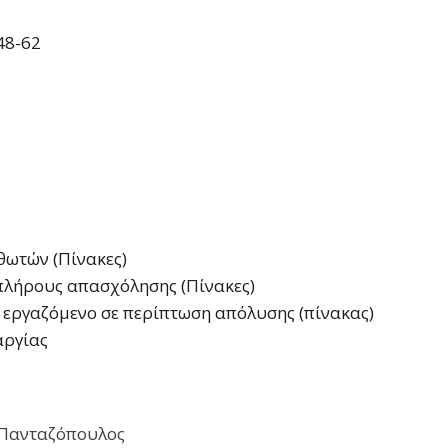
48-62
θωτών (Πίνακες)
πλήρους απασχόλησης (Πίνακες)
 εργαζόμενο σε περίπτωση απόλυσης (πίνακας)
αργίας
ς Πανταζόπουλος