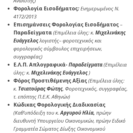
Αναλυτής
)
Φορολογία Εισοδήματος
:
Ενημερωμένος Ν.
4172/2013
Επισημάνσεις Φορολογίας Εισοδήματος
–
Παραδείγματα
(Επιμέλεια ύλης: κ.
Μιχελινάκης
Ευάγγελος
λογιστής– φοροτεχνικός και
φορολογικός σύμβουλος επιχειρήσεων,
συγγραφέας
)
Ε.Λ.Π. Απλογραφικά-
Παραδείγματα
(Επιμέλεια
ύλης: κ.
Μιχελινάκης Ευάγγελος
)
Φόρος Προστιθέμενης Αξίας
(Επιμέλεια ύλης:
κ.
Τσιατούρας Φώτης
, Φοροτεχνικός, συγγραφέας,
τ. επόπτης Π.Ε.Κ. Αθηνών)
Κώδικας Φορολογικής Διαδικασίας
(Καθ’υπόδειξη του κ.
Αργυρού Ηλία,
πρώην
διευθυντή Υπουργείου Οικονομικών, πρώην Ειδικό
Γραμματέα Σώματος Δίωξης Οικονομικού