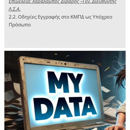
Επιμέλεια: Χαράλαμπος Διβάρης –Γεν. Διευθυντής
Λ.Σ.Α.
2.2. Οδηγίες Εγγραφής στο ΚΜΠΔ ως Υπόχρεο
Πρόσωπο