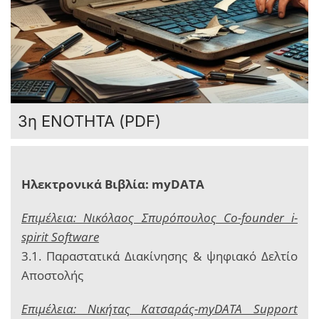
3η ΕΝΟΤΗΤΑ (PDF)
Ηλεκτρονικά Βιβλία: myDATA
Επιμέλεια: Νικόλαος Σπυρόπουλος Co-founder i-
spirit Software
3.1. Παραστατικά Διακίνησης & ψηφιακό Δελτίο
Αποστολής
Επιμέλεια: Νικήτας Κατσαράς-myDATA Support