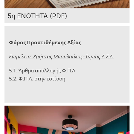
5η ΕΝΟΤΗΤΑ (PDF)
Φόρος Προστιθέμενης Αξίας
Επιμέλεια: Χρήστος Μπουλούκος–Ταμίας Λ.Σ.Α.
5.1. Άρθρα απαλλαγής Φ.Π.Α.
5.2. Φ.Π.Α. στην εστίαση