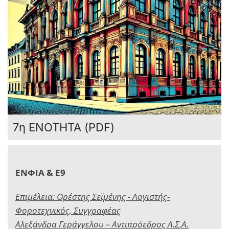
7η ΕΝΟΤΗΤΑ (PDF)
ΕΝΦΙΑ & Ε9
Επιμέλεια: Ορέστης Σεϊμένης - Λογιστής-
Φοροτεχνικός, Συγγραφέας
Αλεξάνδρα Γεράγγελου – Αντιπρόεδρος Λ.Σ.Α.