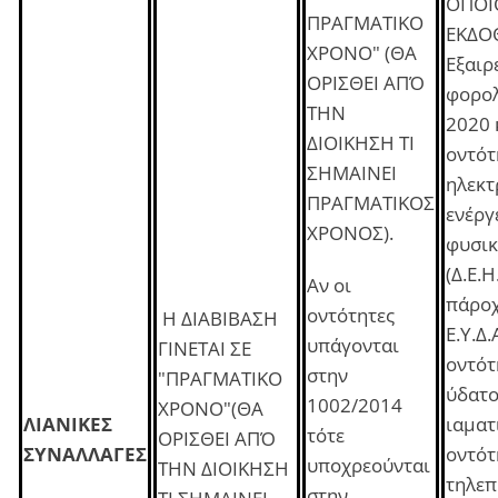
ΟΠΟΙ
ΠΡΑΓΜΑΤΙΚΟ
ΕΚΔΟ
ΧΡΟΝΟ" (ΘΑ
Εξαιρε
ΟΡΙΣΘΕΙ ΑΠΌ
φορολ
ΤΗΝ
2020 
ΔΙΟΙΚΗΣΗ ΤΙ
οντότ
ΣΗΜΑΙΝΕΙ
ηλεκτ
ΠΡΑΓΜΑΤΙΚΟΣ
ενέργ
ΧΡΟΝΟΣ).
φυσικ
(Δ.Ε.Η
Αν οι
πάροχ
οντότητες
Η ΔΙΑΒΙΒΑΣΗ
Ε.Υ.Δ.
υπάγονται
ΓΙΝΕΤΑΙ ΣΕ
οντότ
στην
"ΠΡΑΓΜΑΤΙΚΟ
ύδατο
1002/2014
ΧΡΟΝΟ"(ΘΑ
ΛΙΑΝΙΚΕΣ
ιαματ
τότε
ΟΡΙΣΘΕΙ ΑΠΌ
ΣΥΝΑΛΛΑΓΕΣ
οντότ
υποχρεούνται
ΤΗΝ ΔΙΟΙΚΗΣΗ
τηλεπ
στην