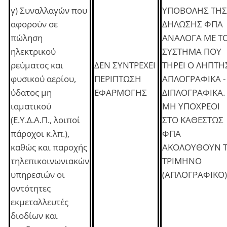
γ) Συναλλαγών που
ΥΠΟΒΟΛΗΣ ΤΗΣ
αφορούν σε
ΔΗΛΩΣΗΣ ΦΠΑ
πώληση
ΑΝΑΛΟΓΑ ΜΕ Τ
ηλεκτρικού
ΣΥΣΤΗΜΑ ΠΟΥ
ρεύματος και
ΔΕΝ ΣΥΝΤΡΕΧΕΙ
ΤΗΡΕΙ Ο ΛΗΠΤΗ
φυσικού αερίου,
ΠΕΡΙΠΤΩΣΗ
ΑΠΛΟΓΡΑΦΙΚΑ -
ύδατος μη
ΕΦΑΡΜΟΓΗΣ
ΔΙΠΛΟΓΡΑΦΙΚΑ. 
ιαματικού
ΜΗ ΥΠΟΧΡΕΟΙ
(Ε.Υ.Δ.Α.Π., λοιποί
ΣΤΟ ΚΑΘΕΣΤΩΣ
πάροχοι κ.λπ.),
ΦΠΑ
καθώς και παροχής
ΑΚΟΛΟΥΘΟΥΝ 
τηλεπικοινωνιακών
ΤΡΙΜΗΝΟ
υπηρεσιών οι
(ΑΠΛΟΓΡΑΦΙΚΟ)
οντότητες
εκμεταλλευτές
διοδίων και