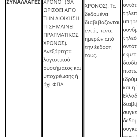
ΣΥΝΑΛΛΑΓΕΣ
ΧΡΟΝΟ" (ΘΑ
οντότ
ΧΡΟΝΟΣ). Τα
ΟΡΙΣΘΕΙ ΑΠΌ
τηλεπ
δεδομένα
ΤΗΝ ΔΙΟΙΚΗΣΗ
υπηρε
διαβιβάζονται
ΤΙ ΣΗΜΑΙΝΕΙ
συνδ
εντός πέντε
ΠΡΑΓΜΑΤΙΚΟΣ
τηλεό
ημερών από
ΧΡΟΝΟΣ).
οντότ
την έκδοση
Ανεξάρτητα
εκμετ
τους.
λογιστικού
διοδί
συστήματος και
πιστω
υποχρέωσης ή
ιδρύμ
όχι ΦΠΑ
και η
Ελλά
διαβι
συγκε
δεδομ
συγκε
στον 