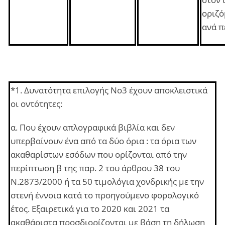
οριζό
ανά π
*1. Δυνατότητα επιλογής No3 έχουν αποκλειστικά
οι οντότητες:
α. Που έχουν απλογραφικά βιβλία και δεν
υπερβαίνουν ένα από τα δύο όρια : τα όρια των
ακαθαρίστων εσόδων που ορίζονται από την
περίπτωση β της παρ. 2 του άρθρου 38 του
Ν.2873/2000 ή τα 50 τιμολόγια χονδρικής με την
στενή έννοια κατά το προηγούμενο φορολογικό
έτος. Εξαιρετικά για το 2020 και 2021 τα
ακαθάριστα προσδιορίζονται με βάση τη δήλωση