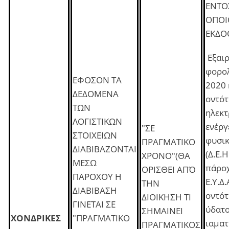
ΕΝΤΟ
ΟΠΟΙ
ΕΚΔΟ
Εξαιρ
φορολ
ΕΦΟΣΟΝ ΤΑ
2020 
ΔΕΔΟΜΕΝΑ
οντότ
ΤΩΝ
ηλεκτ
ΛΟΓΙΣΤΙΚΩΝ
ενέργ
"ΣΕ
ΣΤΟΙΧΕΙΩΝ
φυσικ
ΠΡΑΓΜΑΤΙΚΟ
ΔΙΑΒΙΒΑΖΟΝΤΑΙ
(Δ.Ε.Η
ΧΡΟΝΟ"(ΘΑ
ΜΕΣΩ
πάροχ
ΟΡΙΣΘΕΙ ΑΠΌ
ΠΑΡΟΧΟΥ Η
Ε.Υ.Δ.
ΤΗΝ
ΔΙΑΒΙΒΑΣΗ
οντότ
ΔΙΟΙΚΗΣΗ ΤΙ
ΓΙΝΕΤΑΙ ΣΕ
ύδατο
ΣΗΜΑΙΝΕΙ
ΧΟΝΔΡΙΚΕΣ
"ΠΡΑΓΜΑΤΙΚΟ
ιαματ
ΠΡΑΓΜΑΤΙΚΟΣ