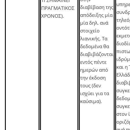
ΤΙ ΣΗΜΑΙΝΕΙ
υπηρε
διαβίβαση της
ΠΡΑΓΜΑΤΙΚΟΣ
συνδρ
απόδειξης μία
ΧΡΟΝΟΣ).
τηλεό
μία δηλ. ανά
οντότ
στοιχείο
εκμετ
λιανικής. Τα
διοδί
δεδομένα θα
πιστω
διαβιβάζονται
ιδρύμ
εντός πέντε
και η
ημερών από
Ελλάδ
την έκδοση
διαβι
τους (δεν
συγκε
ισχύει για τα
δεδομ
καύσιμα).
συγκε
στον 
οριζό
ανά π