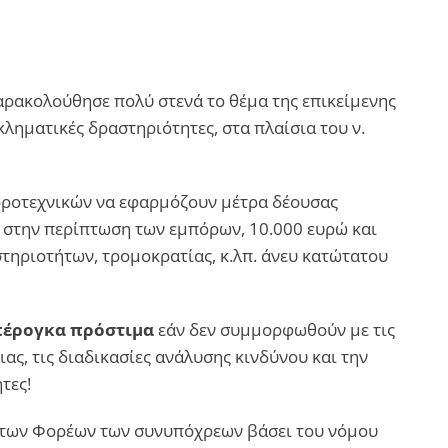
αρακολούθησε πολύ στενά το θέμα της επικείμενης
ληματικές δραστηριότητες, στα πλαίσια του ν.
φοροτεχνικών να εφαρμόζουν μέτρα δέουσας
, στην περίπτωση των εμπόρων, 10.000 ευρώ και
τηριοτήτων, τρομοκρατίας, κ.λπ. άνευ κατώτατου
έρογκα πρόστιμα
εάν δεν συμμορφωθούν με τις
ας, τις διαδικασίες ανάλυσης κινδύνου και την
τες!
 των Φορέων των συνυπόχρεων βάσει του νόμου