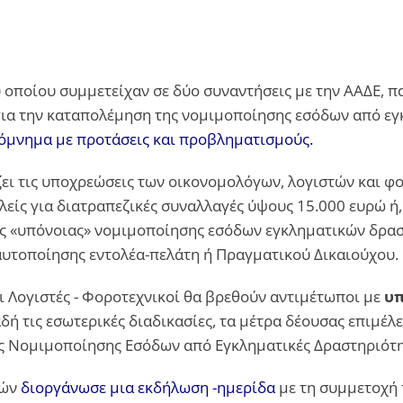
 οποίου συμμετείχαν σε δύο συναντήσεις με την ΑΑΔΕ, π
ια την καταπολέμηση της νομιμοποίησης εσόδων από εγκ
πόμνημα με προτάσεις και προβληματισμούς
.
ίζει τις υποχρεώσεις των οικονομολόγων, λογιστών και 
ολείς για διατραπεζικές συναλλαγές ύψους 15.000 ευρώ ή
ις «υπόνοιας» νομιμοποίησης εσόδων εγκληματικών δρασ
ταυτοποίησης εντολέα-πελάτη ή Πραγματικού Δικαιούχου.
ι Λογιστές - Φοροτεχνικοί θα βρεθούν αντιμέτωποι με
υπ
 τις εσωτερικές διαδικασίες, τα μέτρα δέουσας επιμέλει
 Νομιμοποίησης Εσόδων από Εγκληματικές Δραστηριότη
νών
διοργάνωσε μια εκδήλωση -ημερίδα
με τη συμμετοχή