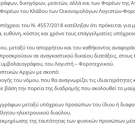
άφων, δικηγόρων, μεσιτών, αλλά και των Φορέων της Α
ν Φορέων του Κλάδου των Οικονομολόγων Λογιστών-Φορο
πόχρεοι του Ν. 4557/2018 κατέληξαν ότι πρόκειται για 
α, ευθύνη, κόστος και χρόνο τους επαγγελματίες υπόχρε
ρου, μεταξύ του απορρήτου και του καθήκοντος αναφοράς
προσκρούουν σε αναγκαστικού δικαίου διατάξεις, στους 
Συμβολαιογράφου, του Λογιστή – Φοροτεχνικού.
οπτικών Αρχών με σκοπό:
γής του νόμου, που θα αναγνωρίζει τις ιδιαιτερότητες 
ε βάση την πορεία της διαδρομής που ακολουθεί το μαύρ
εγγράφων μεταξύ υπόχρεων προσώπων του ίδιου ή διαφο
βλητου ηλεκτρονικού διαύλου.
τεκμηρίωσης της ταυτότητας των φυσικών προσώπων μέσω