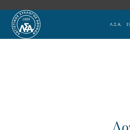
Skip to main content
Λ.Σ.Α.
Ε