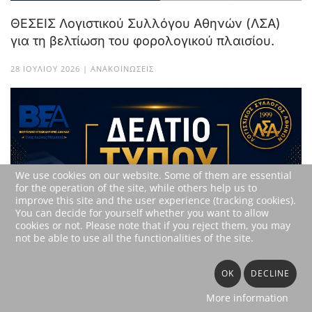
ΘΕΣΕΙΣ Λογιστικού Συλλόγου Αθηνών (ΛΣΑ)
για τη βελτίωση του φορολογικού πλαισίου.
28 ΙΟΥΛΊΟΥ 2026 | ΑΝΑΚΟΙΝΏΣΕΙΣ
We use cookies on our website. Some of them are essential
for the operation of the site, while others help us to
improve this site and the user experience (tracking cookies).
You can decide for yourself whether you want to allow
cookies or not. Please note that if you reject them, you may
not be able to use all the functionalities of the site.
ΚΟΙΝΟ ΔΕΛΤΙΟ ΤΥΠΟΥ Λ.Σ.Α. - Β.Ε.Α. Πρεμιέρα
OK
DECLINE
για την εκπομπή «Φορολογικά Νέα του
More information
Βιοτέχνη»