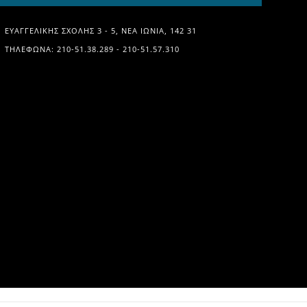
ΕΥΑΓΓΕΛΙΚΉΣ ΣΧΟΛΉΣ 3 - 5, ΝΈΑ ΙΩΝΊΑ, 142 31
ΤΗΛΈΦΩΝΑ: 210-51.38.289 - 210-51.57.310