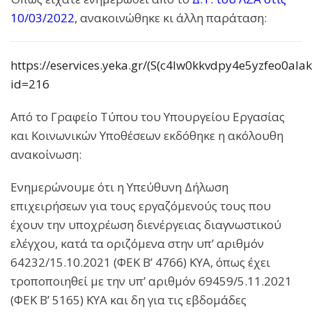
10/03/2022
, ανακοινώθηκε κι άλλη παράταση:
https://eservices.yeka.gr/(S(c4lw0kkvdpy4e5yzfeo0al
id=216
Από το Γραφείο Τύπου του Υπουργείου Εργασίας
και Κοινωνικών Υποθέσεων εκδόθηκε η ακόλουθη
ανακοίνωση:
Ενημερώνουμε ότι η Υπεύθυνη Δήλωση
επιχειρήσεων για τους εργαζόμενούς τους που
έχουν την υποχρέωση διενέργειας διαγνωστικού
ελέγχου, κατά τα οριζόμενα στην υπ’ αριθμόν
64232/15.10.2021 (ΦΕΚ Β’ 4766) ΚΥΑ, όπως έχει
τροποποιηθεί με την υπ’ αριθμόν 69459/5.11.2021
(ΦΕΚ Β’ 5165) ΚΥΑ και δη για τις εβδομάδες