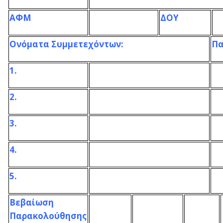
ΑΦΜ
ΔΟΥ
Ονόματα Συμμετεχόντων:
Πα
1.
2.
3.
4.
5.
Βεβαίωση
Παρακολούθησης