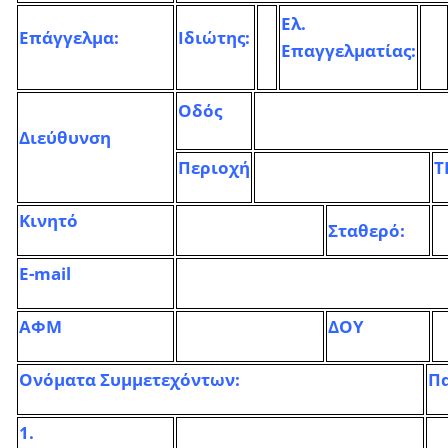
Ελ.
Επάγγελμα:
Ιδιώτης:
Επαγγελματίας:
Οδός
Διεύθυνση
Περιοχή
Τ
Κινητό
Σταθερό:
E-mail
ΑΦΜ
ΔΟΥ
Ονόματα Συμμετεχόντων:
Π
1.