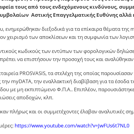
αφεία τους από τους ενδεχόμενους κινδύνους, συμμ
υμβολαίων Αστικής Επαγγελματικής Ευθύνης αλλά 
υ, ενημερώθηκαν διεξοδικά για τα επίκαιρα θέματα της 
τον χειρισμό των αποκλίσεων και τη συμφωνία των λογι
αντικούς κωδικούς των εντύπων των φορολογικών δηλώ
 πρέπει να επιστήσουν την προσοχή τους και αναλύθηκα
εταιρεία PROSVASIS, τα στελέχη της οποίας παρουσίασαν
την myDATA, την εναλλακτική διαβίβαση για τα έσοδα το
δου με μη εκπιπτώμενο Φ.Π.Α.. Επιπλέον, παρουσιάστηκ
ιώσεις αποδοχών, κλπ.
ν πλήρως και οι συμμετέχοντες έλαβαν αναλυτικές σημε
μέρες:
https://www.youtube.com/watch?v=JwFUs6t7NL0