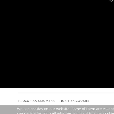
ΠΡΟΣΩΠΙΚΆ ΔΕΔΟΜΈΝΑ
ΠΟΛΙΤΙΚΉ COOKIES
We use cookies on our website. Some of them are essential
can decide for yourself whether you want to allow cookies 