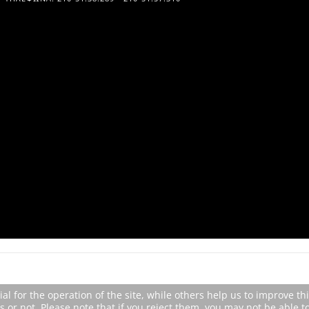
 for the operation of the site, while others help us to improve thi
or not. Please note that if you reject them, you may not be able to u