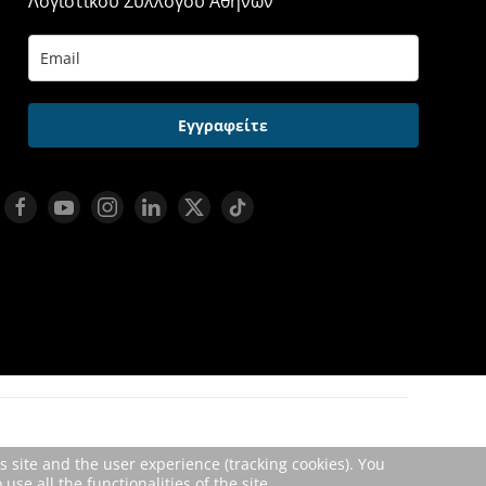
Λογιστικού Συλλόγου Αθηνών
Εγγραφείτε
s site and the user experience (tracking cookies). You
se all the functionalities of the site.