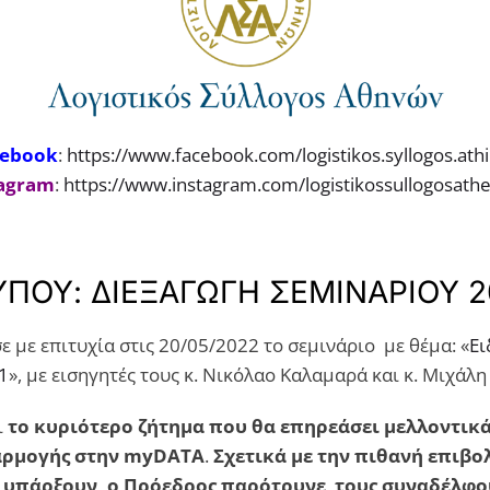
cebook
:
https://www.facebook.com/logistikos.syllogos.ath
tagram
:
https://www.instagram.com/logistikossullogosath
ΥΠΟΥ: ΔΙΕΞΑΓΩΓΗ ΣΕΜΙΝΑΡΙΟΥ 2
με επιτυχία στις 20/05/2022 το σεμινάριο με θέμα: «
Ει
1
», με εισηγητές τους κ. Νικόλαο Καλαμαρά και κ. Μιχάλ
ι
το κυριότερο ζήτημα που θα επηρεάσει μελλοντικά 
σαρμογής στην
myDATA
.
Σχετικά με την πιθανή επιβ
ν υπάρξουν, ο Πρόεδρος παρότρυνε τους συναδέλφο