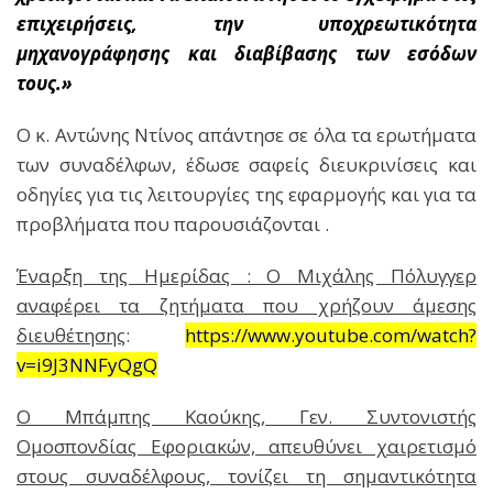
επιχειρήσεις, την υποχρεωτικότητα
μηχανογράφησης και διαβίβασης των εσόδων
τους.»
Ο κ. Αντώνης Ντίνος απάντησε σε όλα τα ερωτήματα
των συναδέλφων, έδωσε σαφείς διευκρινίσεις και
οδηγίες για τις λειτουργίες της εφαρμογής και για τα
προβλήματα που παρουσιάζονται .
Έναρξη της Ημερίδας : Ο Μιχάλης Πόλυγγερ
αναφέρει τα ζητήματα που χρήζουν άμεσης
διευθέτησης
:
https://www.youtube.com/watch?
v=i9J3NNFyQgQ
Ο Μπάμπης Καούκης, Γεν. Συντονιστής
Ομοσπονδίας Εφοριακών, απευθύνει χαιρετισμό
στους συναδέλφους, τονίζει τη σημαντικότητα