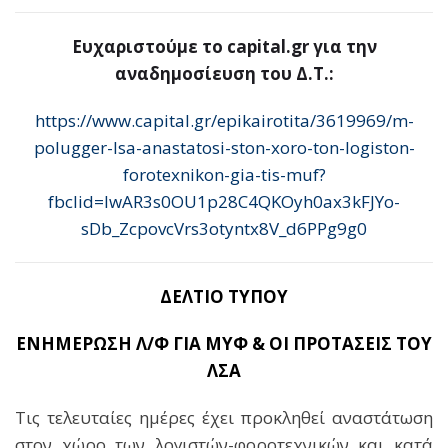
Ευχαριστούμε το capital.gr για την
αναδημοσίευση του Δ.Τ.:
https://www.capital.gr/epikairotita/3619969/m-
polugger-lsa-anastatosi-ston-xoro-ton-logiston-
forotexnikon-gia-tis-muf?
fbclid=IwAR3s0OU1p28C4QKOyh0ax3kFJYo-
sDb_ZcpovcVrs3otyntx8V_d6PPg9g0
ΔΕΛΤΙΟ ΤΥΠΟΥ
ΕΝΗΜΕΡΩΣΗ Λ/Φ ΓΙΑ ΜΥΦ & ΟΙ ΠΡΟΤΑΣΕΙΣ ΤΟΥ
ΛΣΑ
Τις τελευταίες ημέρες έχει προκληθεί αναστάτωση
στον χώρο των λογιστών-φοροτεχνικών και κατά