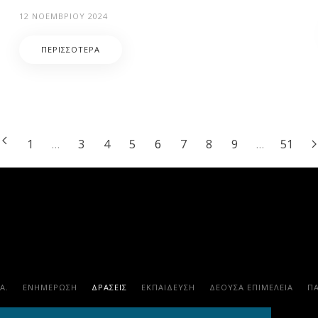
12 ΝΟΕΜΒΡΊΟΥ 2024
ΠΕΡΙΣΣΌΤΕΡΑ
1
…
3
4
5
6
7
8
9
…
51
.Α.
ΕΝΗΜΕΡΩΣΗ
ΔΡΑΣΕΙΣ
ΕΚΠΑΊΔΕΥΣΗ
ΔΕΟΥΣΑ ΕΠΙΜΕΛΕΙΑ
Π