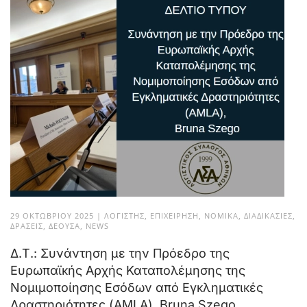
29 ΟΚΤΩΒΡΊΟΥ 2025
|
ΛΟΓΙΣΤΉΣ
,
ΕΠΙΧΕΊΡΗΣΗ
,
ΝΟΜΙΚΆ
,
ΔΙΑΔΙΚΑΣΊΕΣ
,
ΔΡΆΣΕΙΣ
,
ΔΈΟΥΣΑ
,
NEWS
Δ.Τ.: Συνάντηση με την Πρόεδρο της
Ευρωπαϊκής Αρχής Καταπολέμησης της
Νομιμοποίησης Εσόδων από Εγκληματικές
Δραστηριότητες (AMLA), Bruna Szego