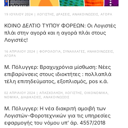
19 ΙΟΥΛΊΟΥ 2024
|
ΛΟΓΙΣΤΉΣ
,
ΔΡΆΣΕΙΣ
,
ΑΝΑΚΟΙΝΏΣΕΙΣ
,
ΑΓΟΡΆ
ΚΟΙΝΟ ΔΕΛΤΙΟ ΤΥΠΟΥ ΦΟΡΕΩΝ: Οι Λογιστές
πλάι στην αγορά και η αγορά πλάι στους
Λογιστές!
16 ΑΠΡΙΛΊΟΥ 2024
|
ΦΟΡΟΛΟΓΊΑ
,
ΣΥΝΑΛΛΑΓΈΣ
,
ΑΝΑΚΟΙΝΏΣΕΙΣ
,
ΑΓΟΡΆ
Μ. Πόλυγγερ: Βραχυχρόνια μίσθωση: Νέες
επιβαρύνσεις στους ιδιοκτήτες : πολλαπλά
τέλη επιτηδεύματος, εξοπλισμός, pos κ.ά.
02 ΑΠΡΙΛΊΟΥ 2024
|
ΑΠΑΣΧΌΛΗΣΗ
,
ΛΟΓΙΣΤΉΣ
,
ΟΙΚΟΝΟΜΙΚΆ
,
ΝΟΜΙΚΆ
,
ΔΙΑΔΙΚΑΣΊΕΣ
,
ΑΝΑΚΟΙΝΏΣΕΙΣ
Μ. Πόλυγγερ: Η νέα διακριτή αμοιβή των
Λογιστών-Φοροτεχνικών για τις υπηρεσίες
εφαρμογής του νόμου υπ’ άρ. 4557/2018