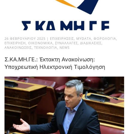
26 ΦΕΒΡΟΥΑΡΊΟΥ 2025
|
ΕΠΙΧΕΙΡΉΣΕΙΣ
,
MYDATA
,
ΦΟΡΟΛΟΓΊΑ
,
ΕΠΙΧΕΊΡΗΣΗ
,
ΟΙΚΟΝΟΜΙΚΆ
,
ΣΥΝΑΛΛΑΓΈΣ
,
ΔΙΑΔΙΚΑΣΊΕΣ
,
ΑΝΑΚΟΙΝΏΣΕΙΣ
,
ΤΕΧΝΟΛΟΓΊΑ
,
NEWS
Σ.ΚΑ.ΜΗ.ΓΕ.: Έκτακτη Ανακοίνωση:
Υποχρεωτική Ηλεκτρονική Τιμολόγηση