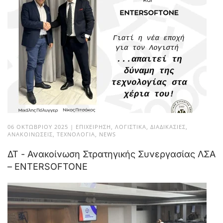
06 ΟΚΤΩΒΡΊΟΥ 2025
|
ΕΠΙΧΕΊΡΗΣΗ
,
ΛΟΓΙΣΤΙΚΆ
,
ΔΙΑΔΙΚΑΣΊΕΣ
,
ΑΝΑΚΟΙΝΏΣΕΙΣ
,
ΤΕΧΝΟΛΟΓΊΑ
,
NEWS
ΔΤ - Ανακοίνωση Στρατηγικής Συνεργασίας ΛΣΑ
– ENTERSOFTONE