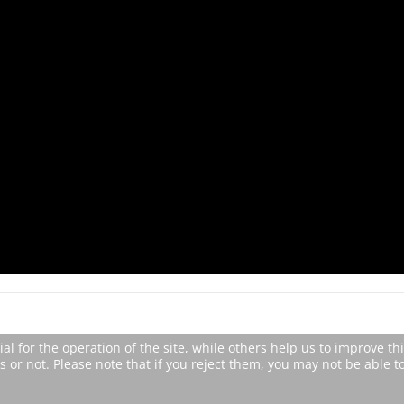
 for the operation of the site, while others help us to improve thi
or not. Please note that if you reject them, you may not be able to u