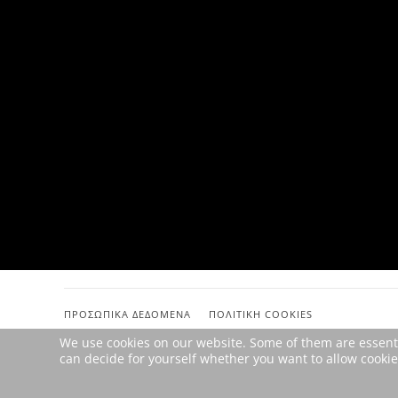
ΠΡΟΣΩΠΙΚΆ ΔΕΔΟΜΈΝΑ
ΠΟΛΙΤΙΚΉ COOKIES
We use cookies on our website. Some of them are essential
can decide for yourself whether you want to allow cookies 